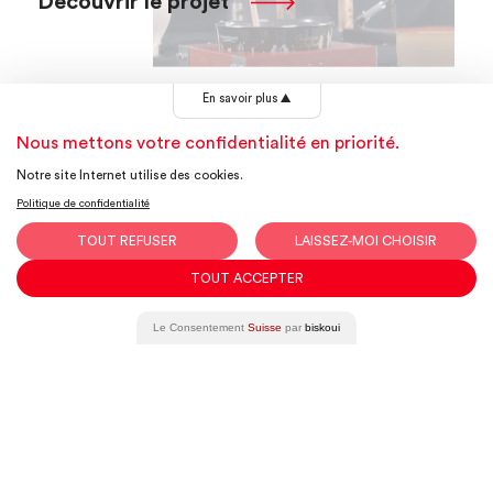
Découvrir le projet
En savoir plus
▲
Nous mettons votre confidentialité en priorité.
Notre site Internet utilise des cookies.
Vous avez un projet ?
Politique de confidentialité
Nous serions
TOUT REFUSER
LAISSEZ-MOI CHOISIR
TOUT ACCEPTER
ravis d'en
Le Consentement
Suisse
par
biskoui
discuter!
Contactez-nous