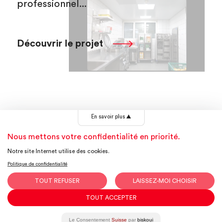
professionnel...
Découvrir le projet
En savoir plus
▲
Vous avez un projet ?
Nous mettons votre confidentialité en priorité.
Nous serions
Notre site Internet utilise des cookies.
Politique de confidentialité
ravis d'en
TOUT REFUSER
LAISSEZ-MOI CHOISIR
discuter!
TOUT ACCEPTER
Le Consentement
Suisse
par
biskoui